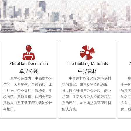
ZhuoHao Decoration
The Building Materials
Z
卓昊公装
中昊建材
卓昊公装致力于中高端办公
中昊建材多年来专注环保材
空间、大型餐饮、星级酒店、工
料的集采、销售及物流配送服
于一
厂厂房、企业展厅、售楼部、学
务，以提升用户办公环境、商业
解决
校医院、宾馆民宿、休闲会所及
品牌、生活及各公共空间环境品
知名
其他大中型工装工程的装饰设计
质为己任，向市场提供环保建材
方向
与施工。
解决方案。
保、