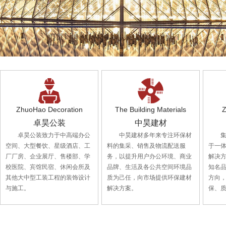
ZhuoHao Decoration
The Building Materials
Z
卓昊公装
中昊建材
卓昊公装致力于中高端办公
中昊建材多年来专注环保材
空间、大型餐饮、星级酒店、工
料的集采、销售及物流配送服
于一
厂厂房、企业展厅、售楼部、学
务，以提升用户办公环境、商业
解决
校医院、宾馆民宿、休闲会所及
品牌、生活及各公共空间环境品
知名
其他大中型工装工程的装饰设计
质为己任，向市场提供环保建材
方向
与施工。
解决方案。
保、