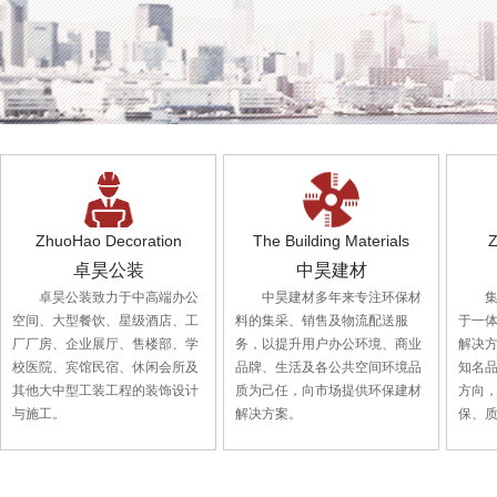
ZhuoHao Decoration
The Building Materials
Z
卓昊公装
中昊建材
卓昊公装致力于中高端办公
中昊建材多年来专注环保材
空间、大型餐饮、星级酒店、工
料的集采、销售及物流配送服
于一
厂厂房、企业展厅、售楼部、学
务，以提升用户办公环境、商业
解决
校医院、宾馆民宿、休闲会所及
品牌、生活及各公共空间环境品
知名
其他大中型工装工程的装饰设计
质为己任，向市场提供环保建材
方向
与施工。
解决方案。
保、