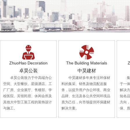
ZhuoHao Decoration
The Building Materials
Z
卓昊公装
中昊建材
卓昊公装致力于中高端办公
中昊建材多年来专注环保材
空间、大型餐饮、星级酒店、工
料的集采、销售及物流配送服
于一
厂厂房、企业展厅、售楼部、学
务，以提升用户办公环境、商业
解决
校医院、宾馆民宿、休闲会所及
品牌、生活及各公共空间环境品
知名
其他大中型工装工程的装饰设计
质为己任，向市场提供环保建材
方向
与施工。
解决方案。
保、