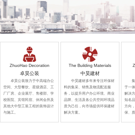
ZhuoHao Decoration
The Building Materials
Z
卓昊公装
中昊建材
卓昊公装致力于中高端办公
中昊建材多年来专注环保材
空间、大型餐饮、星级酒店、工
料的集采、销售及物流配送服
于一
厂厂房、企业展厅、售楼部、学
务，以提升用户办公环境、商业
解决
校医院、宾馆民宿、休闲会所及
品牌、生活及各公共空间环境品
知名
其他大中型工装工程的装饰设计
质为己任，向市场提供环保建材
方向
与施工。
解决方案。
保、