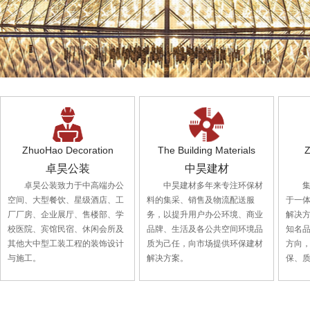
ZhuoHao Decoration
The Building Materials
Z
卓昊公装
中昊建材
卓昊公装致力于中高端办公
中昊建材多年来专注环保材
空间、大型餐饮、星级酒店、工
料的集采、销售及物流配送服
于一
厂厂房、企业展厅、售楼部、学
务，以提升用户办公环境、商业
解决
校医院、宾馆民宿、休闲会所及
品牌、生活及各公共空间环境品
知名
其他大中型工装工程的装饰设计
质为己任，向市场提供环保建材
方向
与施工。
解决方案。
保、